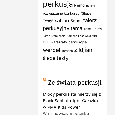
perkusja
Remo
Roland
rozwiązanie konkursu "Ślepe
talerz
sabian
Sonor
Testy"
perkusyjny
tama
Tama Drums
Vic
Tama Starclassic
Tomasz Łosowski
warsztaty perkusyjne
Firth
zildjian
werbel
Yamaha
ślepe testy
Ze świata perkusji
Młody perkusista mierzy się z
Black Sabbath. Igor Gałązka
w PMA Kids Power
W najnowszym odcinku