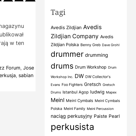
d
Tagi
e
a
d
 magazynu
Avedis
Avedis Zildjian
ublikował
Zildjian Company
Avedis
m
e
rają w ten
Zildjian Polska
Benny Greb
Dave Grohl
drummer
drumming
drums
Drum Workshop
zz Forum
,
Jose
Drum
erkusja
,
sabian
DW
DW Collector's
Workshop Inc.
Gretsch
Foo Fighters
Evans
Gretsch
ludwig
Istanbul Agop
Drums
Mapex
Meinl
Meinl Cymbals
Meinl Cymbals
Polska
Meinl Family
Meinl Percussion
naciąg perkusyjny
Paiste
Pearl
perkusista