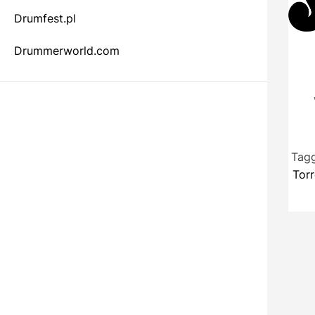
r
Drumfest.pl
m
o
d
Drummerworld.com
e
Tag
Tor