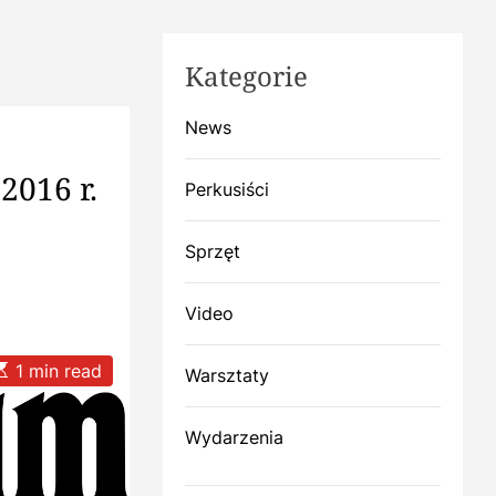
Kategorie
News
2016 r.
Perkusiści
Sprzęt
Video
E
1 min read
Warsztaty
Wydarzenia
m
a
e