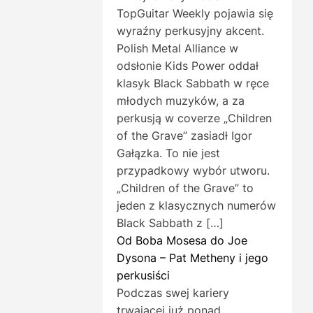
TopGuitar Weekly pojawia się
wyraźny perkusyjny akcent.
Polish Metal Alliance w
odsłonie Kids Power oddał
klasyk Black Sabbath w ręce
młodych muzyków, a za
perkusją w coverze „Children
of the Grave” zasiadł Igor
Gałązka. To nie jest
przypadkowy wybór utworu.
„Children of the Grave” to
jeden z klasycznych numerów
Black Sabbath z […]
Od Boba Mosesa do Joe
Dysona – Pat Metheny i jego
perkusiści
Podczas swej kariery
trwającej już ponad