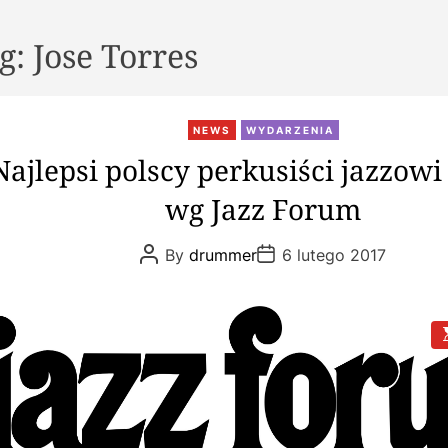
g:
Jose Torres
NEWS
WYDARZENIA
Najlepsi polscy perkusiści jazzowi 
wg Jazz Forum
P
P
By
drummer
6 lutego 2017
o
o
s
s
t
t
A
D
u
a
t
t
s
h
e
t
o
i
r
t