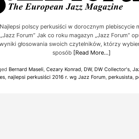
r
Najlepsi polscy perkusiści w dorocznym plebiscycie
t
i
„Jazz Forum” Jak co roku magazyn „Jazz Forum” op
wyniki głosowania swoich czytelników, którzy wybie
sposób
[Read More…]
ged
Bernard Maseli
,
Cezary Konrad
,
DW
,
DW Collector's
,
Ja
res
,
najlepsi perkusiści 2016 r. wg Jazz Forum
,
perkusista
,
p