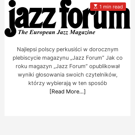
A
D
u
a
E
1 min read
t
t
s
h
e
t
o
i
r
m
a
t
e
d
Najlepsi polscy perkusiści w dorocznym
r
e
plebiscycie magazynu „Jazz Forum” Jak co
a
d
roku magazyn „Jazz Forum” opublikował
t
i
wyniki głosowania swoich czytelników,
m
którzy wybierają w ten sposób
e
[Read More…]