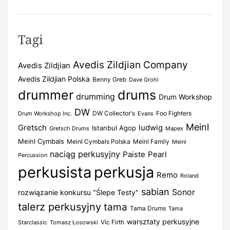
Tagi
Avedis Zildjian Company
Avedis Zildjian
Avedis Zildjian Polska
Benny Greb
Dave Grohl
drummer
drums
drumming
Drum Workshop
DW
DW Collector's
Foo Fighters
Drum Workshop Inc.
Evans
Meinl
Gretsch
ludwig
Istanbul Agop
Gretsch Drums
Mapex
Meinl Cymbals
Meinl Cymbals Polska
Meinl Family
Meinl
naciąg perkusyjny
Paiste
Pearl
Percussion
perkusista
perkusja
Remo
Roland
sabian
Sonor
rozwiązanie konkursu "Ślepe Testy"
talerz perkusyjny
tama
Tama Drums
Tama
warsztaty perkusyjne
Vic Firth
Starclassic
Tomasz Łosowski