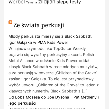
zildjian
werbel
ślepe testy
Yamaha
Ze świata perkusji
Młody perkusista mierzy się z Black Sabbath.
Igor Gałązka w PMA Kids Power
W najnowszym odcinku TopGuitar Weekly
pojawia się wyraźny perkusyjny akcent. Polish
Metal Alliance w odsłonie Kids Power oddał
klasyk Black Sabbath w ręce młodych muzyków,
a za perkusją w coverze „Children of the Grave”
zasiadł Igor Gałązka. To nie jest przypadkowy
wybór utworu. „Children of the Grave” to jeden z
klasycznych numerów Black Sabbath z […]
Od Boba Mosesa do Joe Dysona – Pat Metheny i
jego perkusiści