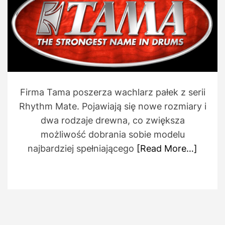
h
e
t
o
i
r
m
a
t
e
d
r
e
a
d
Firma Tama poszerza wachlarz pałek z serii
t
i
Rhythm Mate. Pojawiają się nowe rozmiary i
m
e
dwa rodzaje drewna, co zwiększa
możliwość dobrania sobie modelu
najbardziej spełniającego
[Read More…]