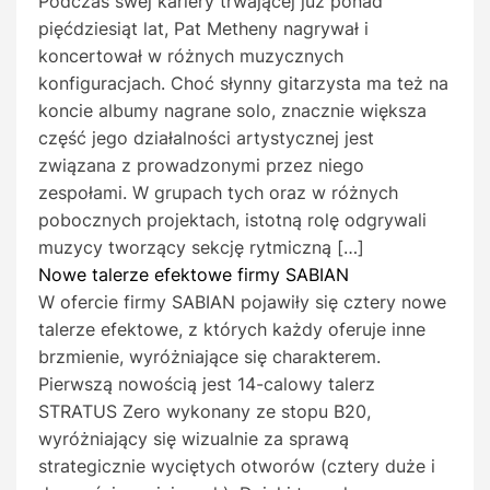
Podczas swej kariery trwającej już ponad
pięćdziesiąt lat, Pat Metheny nagrywał i
koncertował w różnych muzycznych
konfiguracjach. Choć słynny gitarzysta ma też na
koncie albumy nagrane solo, znacznie większa
część jego działalności artystycznej jest
związana z prowadzonymi przez niego
zespołami. W grupach tych oraz w różnych
pobocznych projektach, istotną rolę odgrywali
muzycy tworzący sekcję rytmiczną […]
Nowe talerze efektowe firmy SABIAN
W ofercie firmy SABIAN pojawiły się cztery nowe
talerze efektowe, z których każdy oferuje inne
brzmienie, wyróżniające się charakterem.
Pierwszą nowością jest 14-calowy talerz
STRATUS Zero wykonany ze stopu B20,
wyróżniający się wizualnie za sprawą
strategicznie wyciętych otworów (cztery duże i