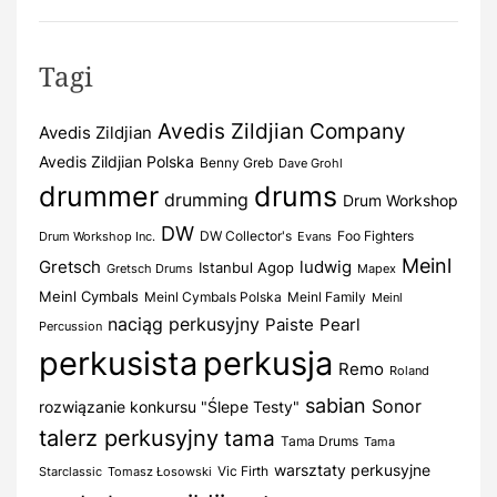
Tagi
Avedis Zildjian Company
Avedis Zildjian
Avedis Zildjian Polska
Benny Greb
Dave Grohl
drummer
drums
drumming
Drum Workshop
DW
DW Collector's
Foo Fighters
Drum Workshop Inc.
Evans
Meinl
Gretsch
ludwig
Istanbul Agop
Gretsch Drums
Mapex
Meinl Cymbals
Meinl Cymbals Polska
Meinl Family
Meinl
naciąg perkusyjny
Paiste
Pearl
Percussion
perkusista
perkusja
Remo
Roland
sabian
Sonor
rozwiązanie konkursu "Ślepe Testy"
talerz perkusyjny
tama
Tama Drums
Tama
warsztaty perkusyjne
Vic Firth
Starclassic
Tomasz Łosowski