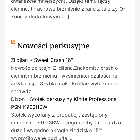
dwanaście mniejszych). Dzięki temu łączy
ciemne, thrashowe brzmienie znane z talerzy O-
Zone z dodatkowym […]
Nowości perkusyjne
Zildjian K Sweet Crash 16''
Nowość ze stajni Zildjiana.Znakomity crash o
ciemnym brzmieniu i wyśmienitej czułości na
artykulację. Szybki atak i krótkie wybrzmienie
sprawdzi...
Dixon - Stołek perkusyjny Kinde Professional
PSN-K902HBW
Stołek wycofany z produkcji, zastąpiony
modelem PSN-13BW: Jego cechy to:- bardzo
duże i wygodne okrągłe siedzisko 15""
wyprofilowane pod uda,...