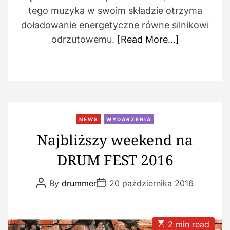
tego muzyka w swoim składzie otrzyma
doładowanie energetyczne równe silnikowi
odrzutowemu.
[Read More…]
NEWS
WYDARZENIA
Najbliższy weekend na
DRUM FEST 2016
P
P
By
drummer
20 października 2016
o
o
s
s
t
t
A
D
u
a
E
2 min read