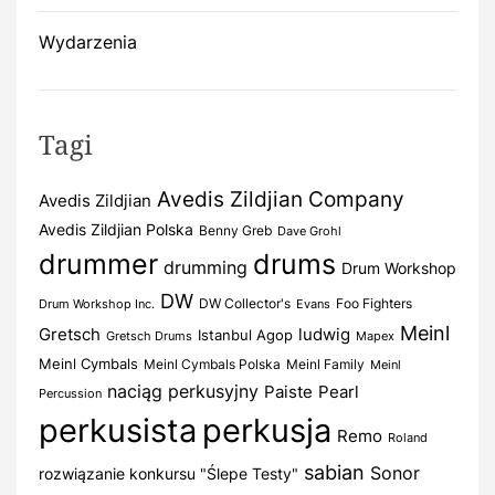
Wydarzenia
Tagi
Avedis Zildjian Company
Avedis Zildjian
Avedis Zildjian Polska
Benny Greb
Dave Grohl
drummer
drums
drumming
Drum Workshop
DW
DW Collector's
Foo Fighters
Drum Workshop Inc.
Evans
Meinl
Gretsch
ludwig
Istanbul Agop
Gretsch Drums
Mapex
Meinl Cymbals
Meinl Cymbals Polska
Meinl Family
Meinl
naciąg perkusyjny
Paiste
Pearl
Percussion
perkusista
perkusja
Remo
Roland
sabian
Sonor
rozwiązanie konkursu "Ślepe Testy"