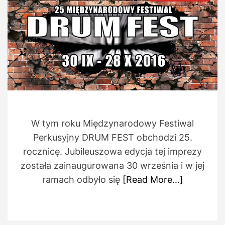
t
t
s
h
e
t
o
i
r
m
a
t
e
d
r
e
a
d
t
i
m
e
W tym roku Międzynarodowy Festiwal
Perkusyjny DRUM FEST obchodzi 25.
rocznicę. Jubileuszowa edycja tej imprezy
została zainaugurowana 30 września i w jej
ramach odbyło się
[Read More…]