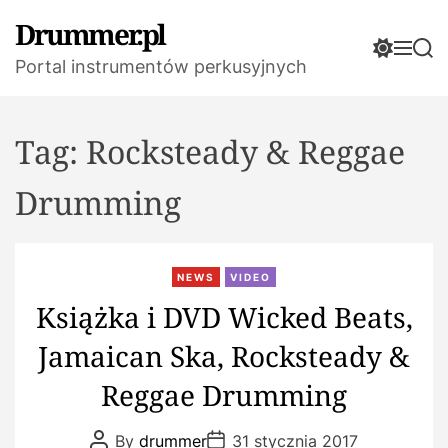
S
Drummer.pl
k
S
M
S
i
Portal instrumentów perkusyjnych
w
e
e
p
i
n
a
t
u
r
t
c
c
o
Tag:
Rocksteady & Reggae
h
h
c
c
o
o
Drumming
l
n
o
t
r
e
m
NEWS
VIDEO
n
o
d
Książka i DVD Wicked Beats,
t
e
Jamaican Ska, Rocksteady &
Reggae Drumming
P
P
By
drummer
31 stycznia 2017