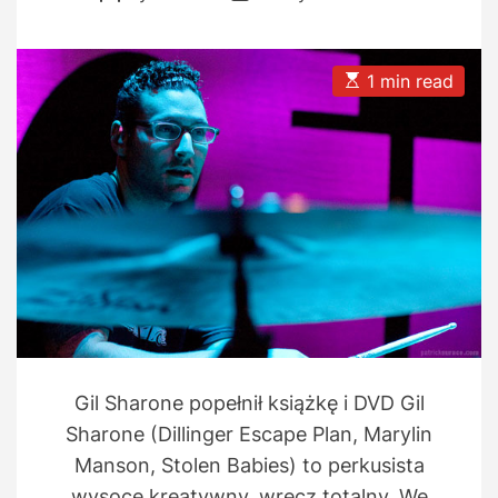
o
o
s
s
t
t
A
D
u
a
E
1 min read
t
t
s
h
e
t
o
i
r
m
a
t
e
d
r
e
a
d
t
i
m
e
Gil Sharone popełnił książkę i DVD Gil
Sharone (Dillinger Escape Plan, Marylin
Manson, Stolen Babies) to perkusista
wysoce kreatywny, wręcz totalny. We