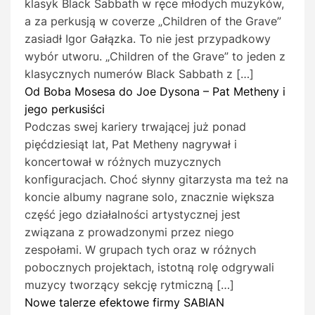
klasyk Black Sabbath w ręce młodych muzyków,
a za perkusją w coverze „Children of the Grave”
zasiadł Igor Gałązka. To nie jest przypadkowy
wybór utworu. „Children of the Grave” to jeden z
klasycznych numerów Black Sabbath z […]
Od Boba Mosesa do Joe Dysona – Pat Metheny i
jego perkusiści
Podczas swej kariery trwającej już ponad
pięćdziesiąt lat, Pat Metheny nagrywał i
koncertował w różnych muzycznych
konfiguracjach. Choć słynny gitarzysta ma też na
koncie albumy nagrane solo, znacznie większa
część jego działalności artystycznej jest
związana z prowadzonymi przez niego
zespołami. W grupach tych oraz w różnych
pobocznych projektach, istotną rolę odgrywali
muzycy tworzący sekcję rytmiczną […]
Nowe talerze efektowe firmy SABIAN