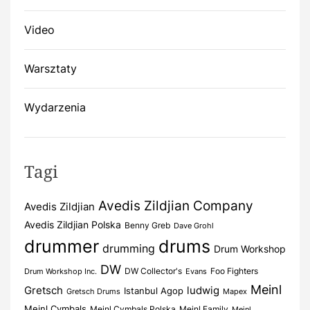
Video
Warsztaty
Wydarzenia
Tagi
Avedis Zildjian Company
Avedis Zildjian
Avedis Zildjian Polska
Benny Greb
Dave Grohl
drummer
drums
drumming
Drum Workshop
DW
DW Collector's
Foo Fighters
Drum Workshop Inc.
Evans
Meinl
Gretsch
ludwig
Istanbul Agop
Gretsch Drums
Mapex
Meinl Cymbals
Meinl Cymbals Polska
Meinl Family
Meinl