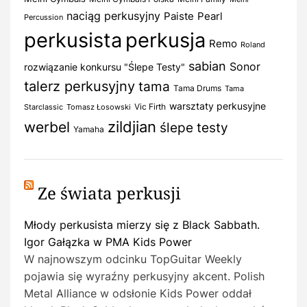
naciąg perkusyjny
Paiste
Pearl
Percussion
perkusista
perkusja
Remo
Roland
sabian
Sonor
rozwiązanie konkursu "Ślepe Testy"
talerz perkusyjny
tama
Tama Drums
Tama
warsztaty perkusyjne
Vic Firth
Starclassic
Tomasz Łosowski
zildjian
werbel
ślepe testy
Yamaha
Ze świata perkusji
Młody perkusista mierzy się z Black Sabbath.
Igor Gałązka w PMA Kids Power
W najnowszym odcinku TopGuitar Weekly
pojawia się wyraźny perkusyjny akcent. Polish
Metal Alliance w odsłonie Kids Power oddał