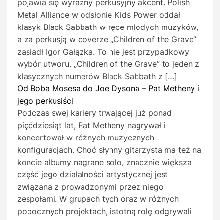
pojawia się wyraźny perkusyjny akcent. Polish
Metal Alliance w odsłonie Kids Power oddał
klasyk Black Sabbath w ręce młodych muzyków,
a za perkusją w coverze „Children of the Grave”
zasiadł Igor Gałązka. To nie jest przypadkowy
wybór utworu. „Children of the Grave” to jeden z
klasycznych numerów Black Sabbath z […]
Od Boba Mosesa do Joe Dysona – Pat Metheny i
jego perkusiści
Podczas swej kariery trwającej już ponad
pięćdziesiąt lat, Pat Metheny nagrywał i
koncertował w różnych muzycznych
konfiguracjach. Choć słynny gitarzysta ma też na
koncie albumy nagrane solo, znacznie większa
część jego działalności artystycznej jest
związana z prowadzonymi przez niego
zespołami. W grupach tych oraz w różnych
pobocznych projektach, istotną rolę odgrywali