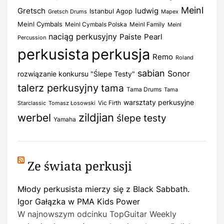
Meinl
Gretsch
ludwig
Istanbul Agop
Gretsch Drums
Mapex
Meinl Cymbals
Meinl Cymbals Polska
Meinl Family
Meinl
naciąg perkusyjny
Paiste
Pearl
Percussion
perkusista
perkusja
Remo
Roland
sabian
Sonor
rozwiązanie konkursu "Ślepe Testy"
talerz perkusyjny
tama
Tama Drums
Tama
warsztaty perkusyjne
Vic Firth
Starclassic
Tomasz Łosowski
zildjian
werbel
ślepe testy
Yamaha
Ze świata perkusji
Młody perkusista mierzy się z Black Sabbath.
Igor Gałązka w PMA Kids Power
W najnowszym odcinku TopGuitar Weekly