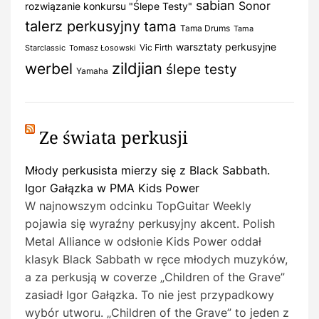
sabian
Sonor
rozwiązanie konkursu "Ślepe Testy"
talerz perkusyjny
tama
Tama Drums
Tama
warsztaty perkusyjne
Vic Firth
Starclassic
Tomasz Łosowski
zildjian
werbel
ślepe testy
Yamaha
Ze świata perkusji
Młody perkusista mierzy się z Black Sabbath.
Igor Gałązka w PMA Kids Power
W najnowszym odcinku TopGuitar Weekly
pojawia się wyraźny perkusyjny akcent. Polish
Metal Alliance w odsłonie Kids Power oddał
klasyk Black Sabbath w ręce młodych muzyków,
a za perkusją w coverze „Children of the Grave”
zasiadł Igor Gałązka. To nie jest przypadkowy
wybór utworu. „Children of the Grave” to jeden z