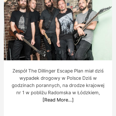
h
e
t
o
i
r
m
a
t
e
d
r
e
a
d
t
i
m
e
Zespół The Dillinger Escape Plan miał dziś
wypadek drogowy w Polsce Dziś w
godzinach porannych, na drodze krajowej
nr 1 w pobliżu Radomska w Łódzkiem,
[Read More…]