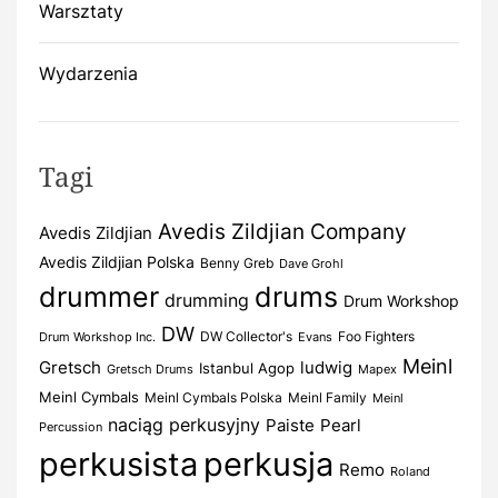
Warsztaty
Wydarzenia
Tagi
Avedis Zildjian Company
Avedis Zildjian
Avedis Zildjian Polska
Benny Greb
Dave Grohl
drummer
drums
drumming
Drum Workshop
DW
DW Collector's
Foo Fighters
Drum Workshop Inc.
Evans
Meinl
Gretsch
ludwig
Istanbul Agop
Gretsch Drums
Mapex
Meinl Cymbals
Meinl Cymbals Polska
Meinl Family
Meinl
naciąg perkusyjny
Paiste
Pearl
Percussion
perkusista
perkusja
Remo
Roland