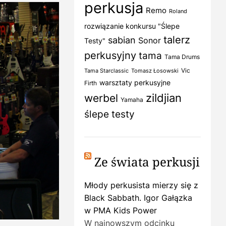
perkusja
Remo
Roland
rozwiązanie konkursu "Ślepe
talerz
sabian
Sonor
Testy"
perkusyjny
tama
Tama Drums
Vic
Tama Starclassic
Tomasz Łosowski
warsztaty perkusyjne
Firth
zildjian
werbel
Yamaha
ślepe testy
Ze świata perkusji
Młody perkusista mierzy się z
Black Sabbath. Igor Gałązka
w PMA Kids Power
W najnowszym odcinku