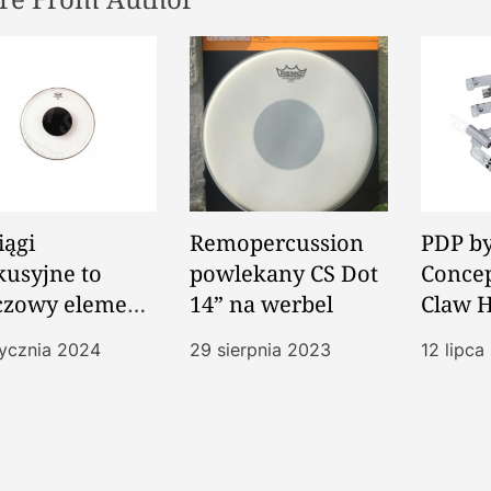
iągi
Remopercussion
PDP b
kusyjne to
powlekany CS Dot
Concep
czowy element
14” na werbel
Claw 
tawu
tycznia 2024
29 sierpnia 2023
12 lipca
kusyjnego