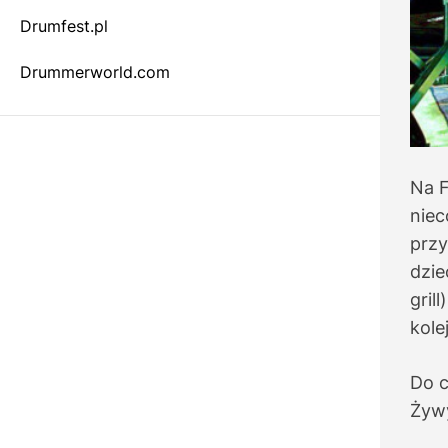
r
Drumfest.pl
m
o
d
Drummerworld.com
e
Na F
niec
przy
dzie
gril
kole
Do c
Żyw