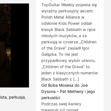
TopGuitar Weekly pojawia się
wyraźny perkusyjny akcent.
Polish Metal Alliance w
odsłonie Kids Power oddał
klasyk Black Sabbath w ręce
młodych muzyków, a za
perkusją w coverze „Children
of the Grave” zasiadł Igor
Gałązka. To nie jest
przypadkowy wybór utworu.
„Children of the Grave” to
jeden z klasycznych numerów
Black Sabbath z […]
Od Boba Mosesa do Joe
Dysona – Pat Metheny i jego
ista
,
perkusja
,
perkusiści
Podczas swej kariery
trwającej już ponad