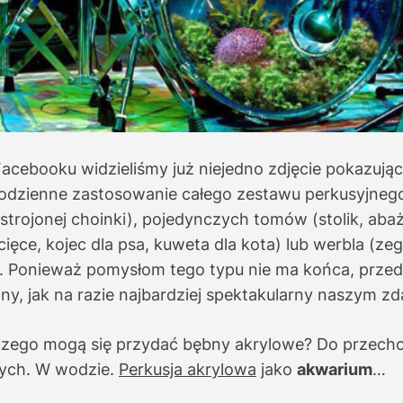
acebooku widzieliśmy już niejedno zdjęcie pokazują
odzienne zastosowanie całego zestawu perkusyjnego 
strojonej choinki), pojedynczych tomów (stolik, abaż
cięce, kojec dla psa, kuweta dla kota) lub werbla (zeg
l). Ponieważ pomysłom tego typu nie ma końca, prze
jny, jak na razie najbardziej spektakularny naszym z
zego mogą się przydać bębny akrylowe? Do przech
ych. W wodzie.
Perkusja akrylowa
jako
akwarium
…