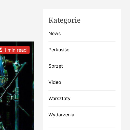
Kategorie
News
E
Perkusiści
1 min read
Sprzęt
m
a
e
Video
d
e
Warsztaty
a
d
Wydarzenia
m
e