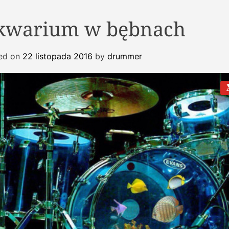
kwarium w bębnach
ed on
22 listopada 2016
by
drummer
s
t
i
t
r
t
i