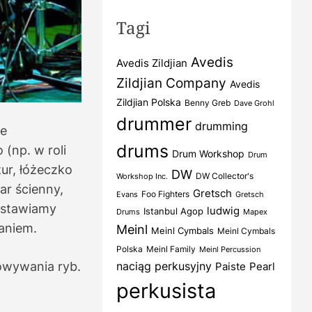
Tagi
Avedis
Avedis Zildjian
Zildjian Company
Avedis
Zildjian Polska
Benny Greb
Dave Grohl
drummer
drumming
ce
drums
(np. w roli
Drum Workshop
Drum
ur, łóżeczko
DW
DW Collector's
Workshop Inc.
ar ścienny,
Gretsch
Foo Fighters
Evans
Gretsch
dstawiamy
ludwig
Istanbul Agop
Drums
Mapex
daniem.
Meinl
Meinl Cymbals
Meinl Cymbals
Polska
Meinl Family
Meinl Percussion
naciąg perkusyjny
owywania ryb.
Paiste
Pearl
perkusista