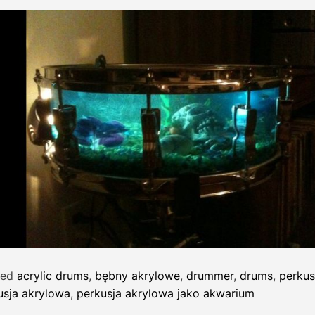
ged
acrylic drums
,
bębny akrylowe
,
drummer
,
drums
,
perkus
usja akrylowa
,
perkusja akrylowa jako akwarium