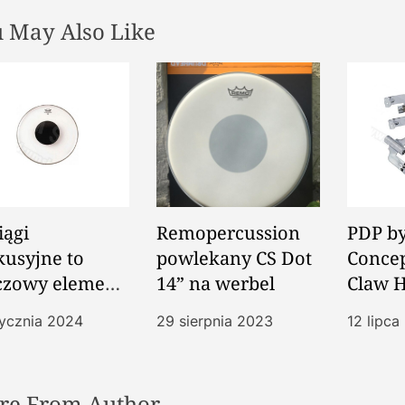
 May Also Like
w
iągi
Remopercussion
PDP b
kusyjne to
powlekany CS Dot
Concep
czowy element
14” na werbel
Claw 
tawu
tycznia 2024
29 sierpnia 2023
12 lipca
kusyjnego
re From Author