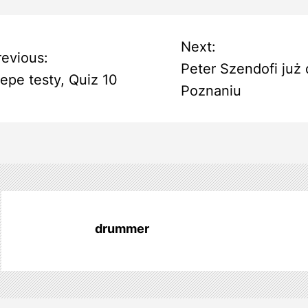
N
Next:
revious:
Peter Szendofi już 
lepe testy, Quiz 10
Poznaniu
w
drummer