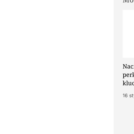
Nac
per
klu
zes
16 s
per