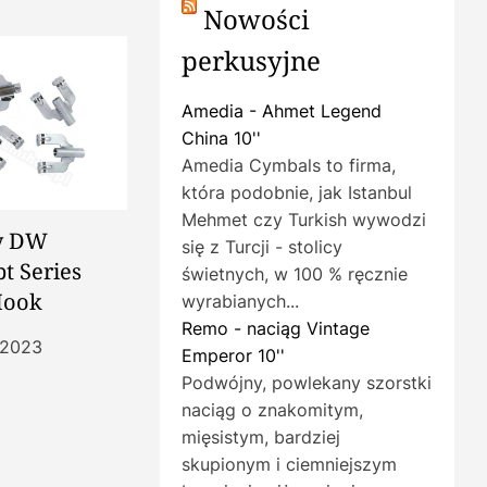
Nowości
perkusyjne
Amedia - Ahmet Legend
China 10''
Amedia Cymbals to firma,
która podobnie, jak Istanbul
Mehmet czy Turkish wywodzi
y DW
się z Turcji - stolicy
t Series
świetnych, w 100 % ręcznie
Hook
wyrabianych...
Remo - naciąg Vintage
 2023
Emperor 10''
Podwójny, powlekany szorstki
naciąg o znakomitym,
mięsistym, bardziej
skupionym i ciemniejszym