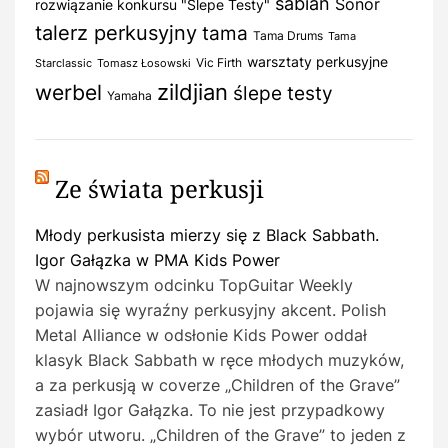
sabian
Sonor
rozwiązanie konkursu "Ślepe Testy"
talerz perkusyjny
tama
Tama Drums
Tama
warsztaty perkusyjne
Vic Firth
Starclassic
Tomasz Łosowski
zildjian
werbel
ślepe testy
Yamaha
Ze świata perkusji
Młody perkusista mierzy się z Black Sabbath.
Igor Gałązka w PMA Kids Power
W najnowszym odcinku TopGuitar Weekly
pojawia się wyraźny perkusyjny akcent. Polish
Metal Alliance w odsłonie Kids Power oddał
klasyk Black Sabbath w ręce młodych muzyków,
a za perkusją w coverze „Children of the Grave”
zasiadł Igor Gałązka. To nie jest przypadkowy
wybór utworu. „Children of the Grave” to jeden z