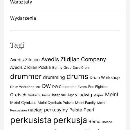
Warsztaty
Wydarzenia
Tagi
Avedis Zildjian Company
Avedis Zildjian
Avedis Zildjian Polska
Benny Greb
Dave Grohl
drummer
drums
drumming
Drum Workshop
DW
DW Collector's
Foo Fighters
Drum Workshop Inc.
Evans
Meinl
Gretsch
ludwig
Istanbul Agop
Gretsch Drums
Mapex
Meinl Cymbals
Meinl Cymbals Polska
Meinl Family
Meinl
naciąg perkusyjny
Paiste
Pearl
Percussion
perkusista
perkusja
Remo
Roland