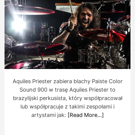
r
m
a
t
e
d
r
e
a
d
t
i
m
e
Aquiles Priester zabiera blachy Paiste Color
Sound 900 w trasę Aquiles Priester to
brazylijski perkusista, który współpracował
lub współpracuje z takimi zespołami i
artystami jak:
[Read More…]